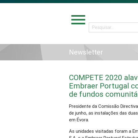
menu
Newsletter
COMPETE 2020 alava
Embraer Portugal c
de fundos comunitá
Presidente da Comissão Directiv
de junho, as instalações das dua
em Évora.
As unidades visitadas foram a E
S.A. e a Embraer Portugal Estrut