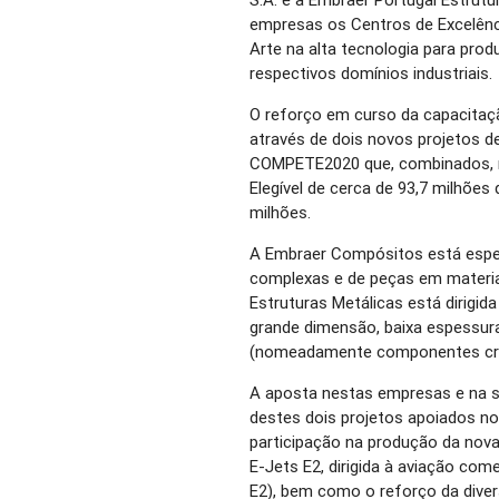
empresas os Centros de Excelênc
Arte na alta tecnologia para pr
respectivos domínios industriais.
O reforço em curso da capacitaç
através de dois novos projetos d
COMPETE2020 que, combinados, 
Elegível de cerca de 93,7 milhões
milhões.
A Embraer Compósitos está espec
complexas e de peças em materi
Estruturas Metálicas está dirigi
grande dimensão, baixa espessura
(nomeadamente componentes crít
A aposta nestas empresas e na s
destes dois projetos apoiados n
participação na produção da nova
E-Jets E2, dirigida à aviação com
E2), bem como o reforço da diver