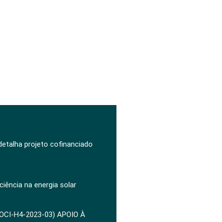
 detalha projeto cofinanciado
ciência na energia solar
POCI-H4-2023-03) APOIO À