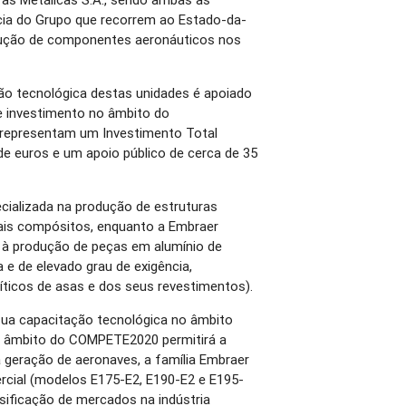
ia do Grupo que recorrem ao Estado-da-
odução de componentes aeronáuticos nos
ão tecnológica destas unidades é apoiado
e investimento no âmbito do
representam um Investimento Total
 de euros e um apoio público de cerca de 35
ializada na produção de estruturas
ais compósitos, enquanto a Embraer
da à produção de peças em alumínio de
 e de elevado grau de exigência,
icos de asas e dos seus revestimentos).
ua capacitação tecnológica no âmbito
o âmbito do COMPETE2020 permitirá a
 geração de aeronaves, a família Embraer
ercial (modelos E175-E2, E190-E2 e E195-
sificação de mercados na indústria