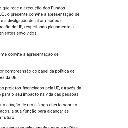
co que rege a execução dos Fundos
UE , o presente convite à apresentação de
 e a divulgação de informações e
coesão da UE, respeitando plenamente a
rvenientes envolvidos.
ente convite à apresentação de
or compreensão do papel da política de
es da UE.
os projetos financiados pela UE, através da
 e para o seu impacto na vida das pessoas.
ar a criação de um diálogo aberto sobre a
tados, a sua função para alcançar as
u futuro.
a nos assuntos relacionados com a política