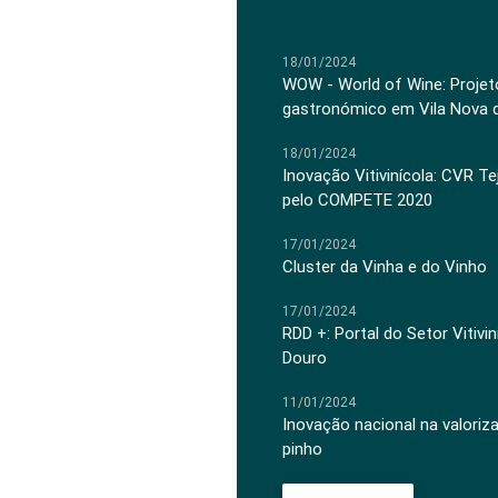
18/01/2024
WOW - World of Wine: Projeto
gastronómico em Vila Nova 
18/01/2024
Inovação Vitivinícola: CVR Te
pelo COMPETE 2020
17/01/2024
Cluster da Vinha e do Vinho
17/01/2024
RDD +: Portal do Setor Vitiv
Douro
11/01/2024
Inovação nacional na valoriz
pinho