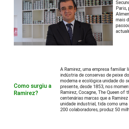
Secund
Paris,
Alimen
mais d
passou
actual
A Ramirez, uma empresa familiar li
indústria de conservas de peixe d
moderna e ecológica unidade do se
Como surgiu a
presente, desde 1853, nos moment
Ramirez?
Ramirez, Cocagne, The Queen of t
centenárias marcas que a Ramirez 
unidade industrial, tida como uma
200 colaboradores, produz 50 milh