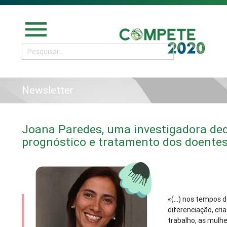
menu
Newsletter
Joana Paredes, uma investigadora ded
prognóstico e tratamento dos doente
«(...) nos tempos 
diferenciação, cr
trabalho, as mul