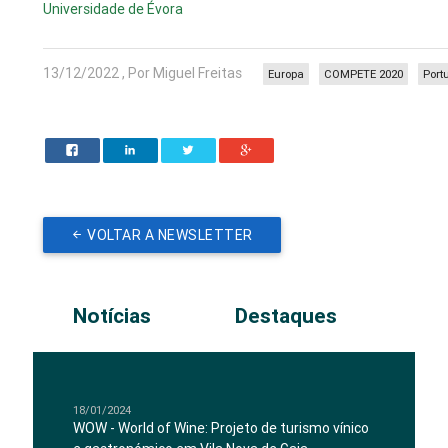
Universidade de Évora
13/12/2022 , Por Miguel Freitas
Europa
COMPETE 2020
Port
VOLTAR A NEWSLETTER
Notícias
Destaques
18/01/2024
WOW - World of Wine: Projeto de turismo vínico