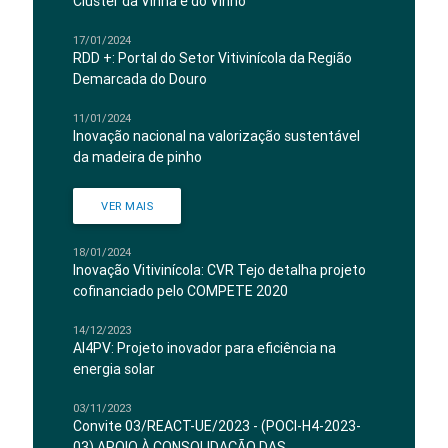
Cluster da Vinha e do Vinho
17/01/2024
RDD +: Portal do Setor Vitivinícola da Região
Demarcada do Douro
11/01/2024
Inovação nacional na valorização sustentável
da madeira de pinho
VER MAIS
18/01/2024
Inovação Vitivinícola: CVR Tejo detalha projeto
cofinanciado pelo COMPETE 2020
14/12/2023
AI4PV: Projeto inovador para eficiência na
energia solar
03/11/2023
Convite 03/REACT-UE/2023 - (POCI-H4-2023-
03) APOIO À CONSOLIDAÇÃO DAS