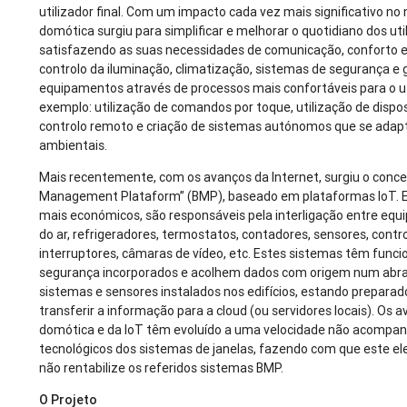
utilizador final. Com um impacto cada vez mais significativo no n
domótica surgiu para simplificar e melhorar o quotidiano dos util
satisfazendo as suas necessidades de comunicação, conforto e
controlo da iluminação, climatização, sistemas de segurança e 
equipamentos através de processos mais confortáveis para o ut
exemplo: utilização de comandos por toque, utilização de dispo
controlo remoto e criação de sistemas autónomos que se adap
ambientais.
Mais recentemente, com os avanços da Internet, surgiu o concei
Management Plataform” (BMP), baseado em plataformas IoT. E
mais económicos, são responsáveis pela interligação entre eq
do ar, refrigeradores, termostatos, contadores, sensores, contro
interruptores, câmaras de vídeo, etc. Estes sistemas têm funci
segurança incorporados e acolhem dados com origem num abr
sistemas e sensores instalados nos edifícios, estando preparados
transferir a informação para a cloud (ou servidores locais). Os 
domótica e da IoT têm evoluído a uma velocidade não acompa
tecnológicos dos sistemas de janelas, fazendo com que este el
não rentabilize os referidos sistemas BMP.
O Projeto