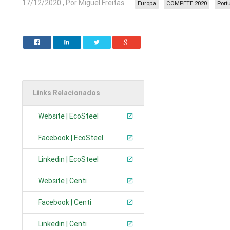
17/12/2020 , Por Miguel Freitas
Europa
COMPETE 2020
Port
Links Relacionados
Website | EcoSteel
Facebook | EcoSteel
Linkedin | EcoSteel
Website | Centi
Facebook | Centi
Linkedin | Centi