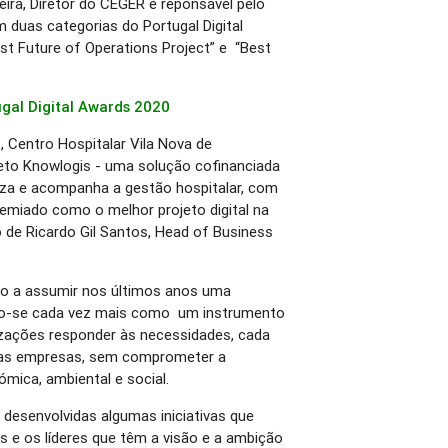
ra, Diretor do CEGER e reponsável pelo
 duas categorias do Portugal Digital
 Future of Operations Project” e “Best
gal Digital Awards 2020
t, Centro Hospitalar Vila Nova de
jeto Knowlogis - uma solução cofinanciada
za e acompanha a gestão hospitalar, com
premiado como o melhor projeto digital na
 de Ricardo Gil Santos, Head of Business
do a assumir nos últimos anos uma
do-se cada vez mais como um instrumento
izações responder às necessidades, cada
 das empresas, sem comprometer a
mica, ambiental e social.
 desenvolvidas algumas iniciativas que
 e os líderes que têm a visão e a ambição