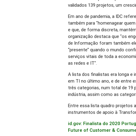
validados 139 projetos, um cresc
Em ano de pandemia, a IDC refere
também para "homenagear quem mu
e que, de forma discreta, mantêm
organização destaca que "os eng
de Informação foram também eles
“presente” quando o mundo confi
serviços vitais de toda a econo
as redes e IT".
A lista dos finalistas era longa e
em TI no último ano, e de entre
três categorias, num total de 19 
indústria, assim como as categori
Entre essa lista quadro projetos
instrumentos de apoio à Transfor
id.gov: Finalista do 2020 Portu
Future of Customer & Consume