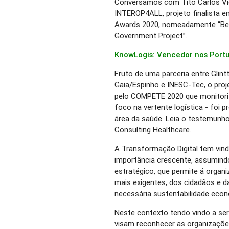
Conversamos com Tito Carlos Viei
INTEROP4ALL, projeto finalista em
Awards 2020, nomeadamente “Best
Government Project”.
KnowLogis: Vencedor nos Portu
Fruto de uma parceria entre Glint
Gaia/Espinho e INESC-Tec, o pro
pelo COMPETE 2020 que monitori
foco na vertente logística - foi 
área da saúde. Leia o testemunho
Consulting Healthcare.
A Transformação Digital tem vin
importância crescente, assumin
estratégico, que permite á organ
mais exigentes, dos cidadãos e
necessária sustentabilidade econó
Neste contexto tendo vindo a ser
visam reconhecer as organizações