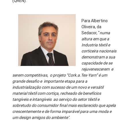
(QREN).
Para Albertino
Oliveira, da
Sedacor, "
numa
altura em que a
Industria têxtil e
corticeira nacionais
demonstram a sua
capacidade de se
rejuvenescerem e
serem competitivas, o projeto “Cork.a.Tex-Yarn” é um
grande desafio e importante etapa para a
industrialização com sucesso de um novo e versátil
material têxtil com cortiça, recheado de benefícios
tangíveis e intangíveis ao serviço do setor têxtil e
sobretudo do consumidor final mais esclarecido que apela
crescentemente e de forma imparável para uma moda e
um design amigos do ambiente"
.