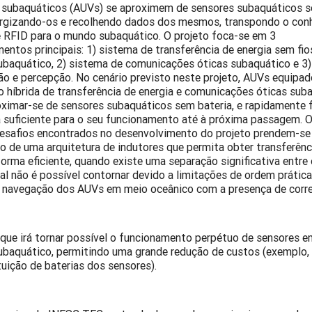
subaquáticos (AUVs) se aproximem de sensores subaquáticos 
nergizando-os e recolhendo dados dos mesmos, transpondo o con
 RFID para o mundo subaquático. O projeto foca-se em 3
entos principais: 1) sistema de transferência de energia sem fi
baquático, 2) sistema de comunicações óticas subaquático e 3
o e percepção. No cenário previsto neste projeto, AUVs equipa
 híbrida de transferência de energia e comunicações óticas sub
imar-se de sensores subaquáticos sem bateria, e rapidamente 
a suficiente para o seu funcionamento até à próxima passagem. 
desafios encontrados no desenvolvimento do projeto prendem-s
ão de uma arquitetura de indutores que permita obter transferênc
forma eficiente, quando existe uma separação significativa entre
ual não é possível contornar devido a limitações de ordem prática
e navegação dos AUVs em meio oceânico com a presença de corre
que irá tornar possível o funcionamento perpétuo de sensores e
ubaquático, permitindo uma grande redução de custos (exemplo,
tuição de baterias dos sensores).