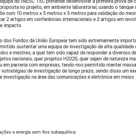
equipa do INESC TEC pretende desenvolver a primeira prova de 
proposta no projeto, em ambiente laboratorial, usando o tanque 
põe com 10 metros x 5 metros x 5 metros para validação do me
ar 2 artigos em conferências internacionais e 2 artigos em revis
de impacto.
to dos Fundos da União Europeia tem sido extremamente import
rmitido sustentar uma equipa de investigação de alta qualidad
dos e mestres, a qual tem sido capaz de responder a diversos d
jetos nacionais, quer projetos H2020, quer sejam de natureza ma
 ou em parceria com empresas, tendo-nos permitido manter massa 
 estratégias de investigação de longo prazo, sendo disso um e
de investigação na área das comunicações e eletrónica em meios
ções e energia sem fios subaquática