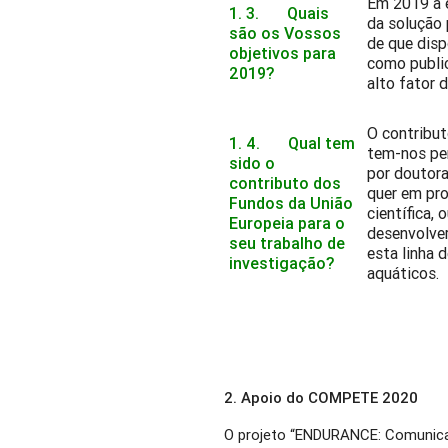
Em 2019 a 
1. 3. Quais
da solução 
são os Vossos
de que dis
objetivos para
como public
2019?
alto fator 
O contribu
1. 4. Qual tem
tem-nos pe
sido o
por doutora
contributo dos
quer em pro
Fundos da União
científica,
Europeia para o
desenvolver
seu trabalho de
esta linha 
investigação?
aquáticos.
2. Apoio do COMPETE 2020
O projeto “ENDURANCE: Comunica