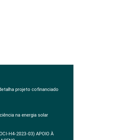
 detalha projeto cofinanciado
ciência na energia solar
POCI-H4-2023-03) APOIO À