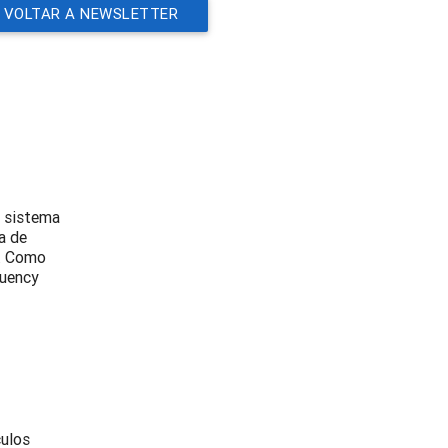
VOLTAR A NEWSLETTER
m sistema
a de
o. Como
quency
culos