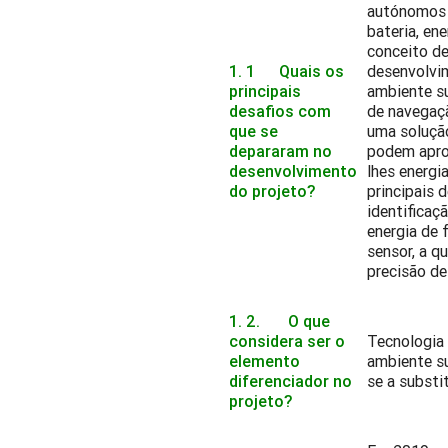
autónomos 
bateria, e
conceito de
1. 1 Quais os
desenvolvim
principais
ambiente su
desafios com
de navegaçã
que se
uma solução
depararam no
podem aprox
desenvolvimento
lhes energi
do projeto?
principais 
identificaç
energia de 
sensor, a q
precisão d
1. 2. O que
considera ser o
Tecnologia 
elemento
ambiente s
diferenciador no
se a substi
projeto?