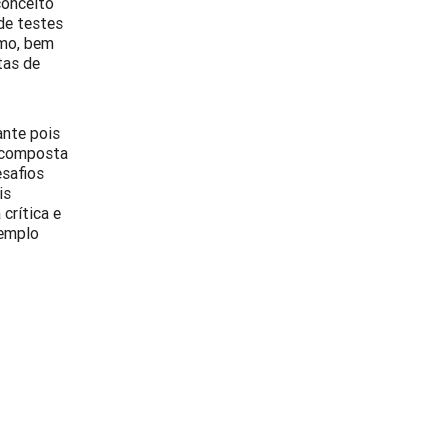
conceito
de testes
smo, bem
tas de
ante pois
e composta
esafios
is
crítica e
xemplo