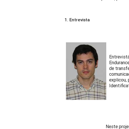
1. Entrevista
Entrevist
Endurance
de transf
comunicaç
explicou,
Identific
Neste proje