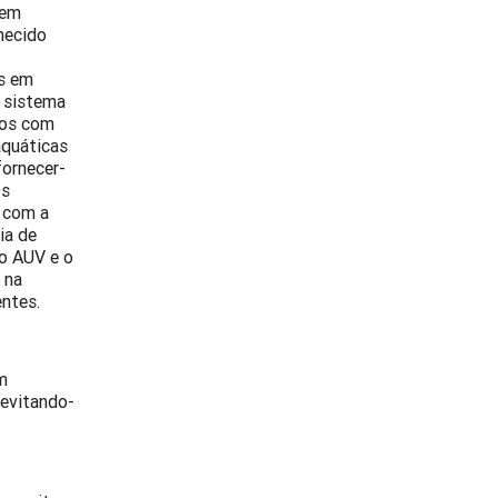
sem
hecido
os em
) sistema
dos com
aquáticas
fornecer-
Os
e com a
ia de
 o AUV e o
 na
ntes.
m
 evitando-