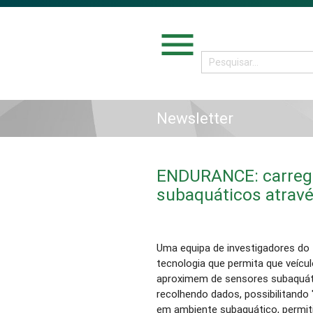
menu
Newsletter
ENDURANCE: carreg
subaquáticos atravé
Uma equipa de investigadores do
tecnologia que permita que veíc
aproximem de sensores subaquáti
recolhendo dados, possibilitand
em ambiente subaquático, permit