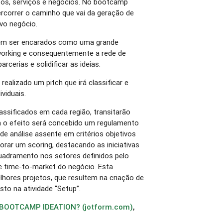
tos, serviços e negócios. No bootcamp
rcorrer o caminho que vai da geração de
vo negócio.
em ser encarados como uma grande
working e consequentemente a rede de
rcerias e solidificar as ideias.
ealizado um pitch que irá classificar e
ividuais.
assificados em cada região, transitarão
ra o efeito será concebido um regulamento
de análise assente em critérios objetivos
borar um scoring, destacando as iniciativas
uadramento nos setores definidos pelo
e time-to-market do negócio. Esta
lhores projetos, que resultem na criação de
to na atividade “Setup”.
 BOOTCAMP IDEATION? (jotform.com)
,