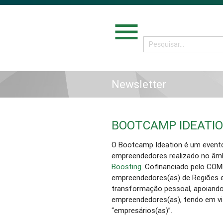
menu
Newsletter
BOOTCAMP IDEATI
O Bootcamp Ideation é um event
empreendedores realizado no âmb
Boosting
. Cofinanciado pelo COM
empreendedores(as) de Regiões e
transformação pessoal, apoiand
empreendedores(as), tendo em vi
“empresários(as)”.