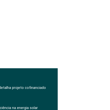
 detalha projeto cofinanciado
ciência na energia solar