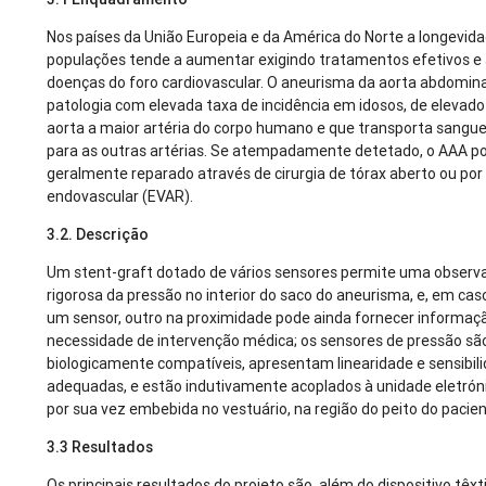
Nos países da União Europeia e da América do Norte a longevid
populações tende a aumentar exigindo tratamentos efetivos e
doenças do foro cardiovascular. O aneurisma da aorta abdomin
patologia com elevada taxa de incidência em idosos, de elevado 
aorta a maior artéria do corpo humano e que transporta sangu
para as outras artérias. Se atempadamente detetado, o AAA p
geralmente reparado através de cirurgia de tórax aberto ou po
endovascular (EVAR).
3.2. Descrição
Um stent-graft dotado de vários sensores permite uma observ
rigorosa da pressão no interior do saco do aneurisma, e, em cas
um sensor, outro na proximidade pode ainda fornecer informaç
necessidade de intervenção médica; os sensores de pressão sã
biologicamente compatíveis, apresentam linearidade e sensibil
adequadas, e estão indutivamente acoplados à unidade eletrónic
por sua vez embebida no vestuário, na região do peito do pacien
3.3 Resultados
Os principais resultados do projeto são, além do dispositivo têxti