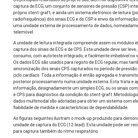
captura de ECG, um conjunto de sensores de pressão (CSP) int
próprio stent-graft, e ainda um sistema eletrónico de leitura (p
radiofrequência) dos sinais ECG e do CSP e envio da informaçã
uma unidade externa de processamento de dados, nomeadam
telemóvel.
A unidade de leitura integrada compreende assim os módulos e
captura dos sinais de ECG e de CPS. Esta unidade deve ser leve,
consumo, com autoteste integrado, e facilmente imbebível no ve
Os dados ECG são usados para registo de ECG regular, mas ta
sincronização dos sinais CPS capturados no período de pressão 
ciclo cardíaco. Toda a informação é então agregada e transmiti
posterior processamento numa unidade externa. Esta trata e a
informação, designadamente um simples ECG, ou os sinais com
e CPS para diagnóstico da condição do stent-graft. Metodologi
dados multimodal são adotadas para obter um sistema com el
fiabilidade de medida e características de dependabilidade.
As figuras seguintes ilustram o mock-up produzido para demon
unidade de captura do ECG (12-lead). Esta unidade pode ser re
para captura também do ritmo respiratório.