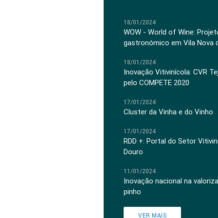
18/01/2024
WOW - World of Wine: Projeto
gastronómico em Vila Nova 
18/01/2024
Inovação Vitivinícola: CVR Te
pelo COMPETE 2020
17/01/2024
Cluster da Vinha e do Vinho
17/01/2024
RDD +: Portal do Setor Vitiv
Douro
11/01/2024
Inovação nacional na valoriz
pinho
VER MAIS