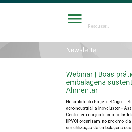
menu
Newsletter
Webinar | Boas práti
embalagens sustentá
Alimentar
No âmbito do Projeto S4agro - So
agroindustrial, a Inovcluster - As
Centro em conjunto com o Institu
[IPVC] organizam, no proximo dia
em utilização de embalagens suste