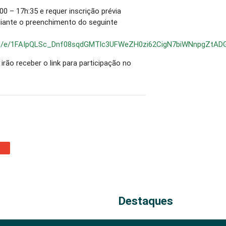
00 – 17h:35 e requer inscrição prévia
diante o preenchimento do seguinte
s/d/e/1FAIpQLSc_Dnf08sqdGMTlc3UFWeZH0zi62CigN7biWNnpgZtAD
irão receber o link para participação no
Destaques