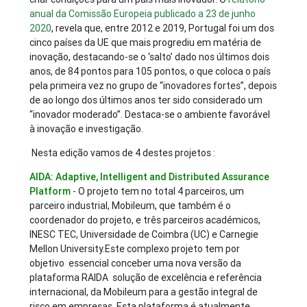
anual da Comissão Europeia publicado a 23 de junho
2020
, revela que, entre 2012 e 2019, Portugal foi um dos
cinco países da UE que mais progrediu em matéria de
inovação, destacando-se o ‘salto’ dado nos últimos dois
anos, de 84 pontos para 105 pontos, o que coloca o país
pela primeira vez no grupo de “inovadores fortes”, depois
de ao longo dos últimos anos ter sido considerado um
“inovador moderado”. Destaca-se o ambiente favorável
à inovação e investigação.
Nesta edição vamos de 4 destes projetos :
AIDA: Adaptive, Intelligent and Distributed Assurance
Platform
- O projeto tem no total 4 parceiros, um
parceiro industrial, Mobileum, que também é o
coordenador do projeto, e três parceiros académicos,
INESC TEC, Universidade de Coimbra (UC) e Carnegie
Mellon University.Este complexo projeto tem por
objetivo essencial conceber uma nova versão da
plataforma RAIDA solução de excelência e referência
internacional, da Mobileum para a gestão integral de
risco em empresas. Esta plataforma é atualmente