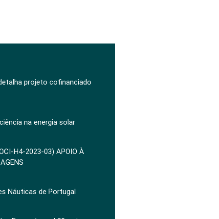
 detalha projeto cofinanciado
ciência na energia solar
POCI-H4-2023-03) APOIO À
ZAGENS
es Náuticas de Portugal