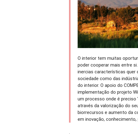
O interior tem muitas oportu
poder cooperar mais entre si
inercias características quer
sociedade como das indústria
do interior. O apoio do COM
implementação do projeto WinB
um processo onde é preciso "v
através da valorização do seu 
biorrecursos e aumento da c
em inovação, conhecimento, p
.