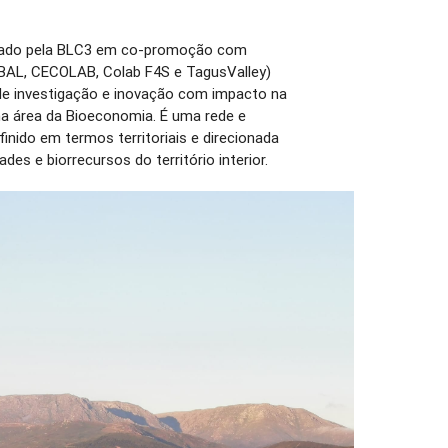
nado pela BLC3 em co-promoção com
BAL, CECOLAB, Colab F4S e TagusValley)
de investigação e inovação com impacto na
r na área da Bioeconomia. É uma rede e
nido em termos territoriais e direcionada
es e biorrecursos do território interior.