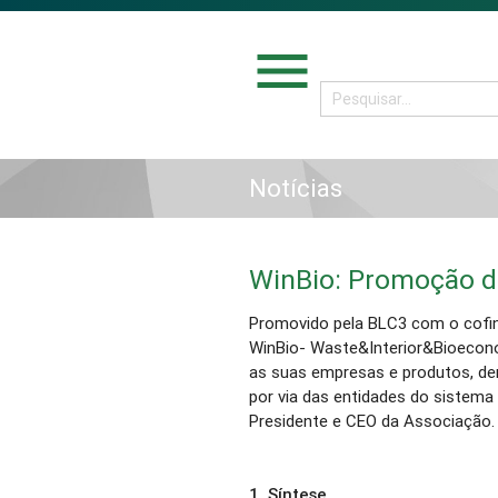
menu
Notícias
WinBio: Promoção dos
Promovido pela BLC3 com o cofi
WinBio- Waste&Interior&Bioecono
as suas empresas e produtos, de
por via das entidades do sistema 
Presidente e CEO da Associação.
1.
Síntese