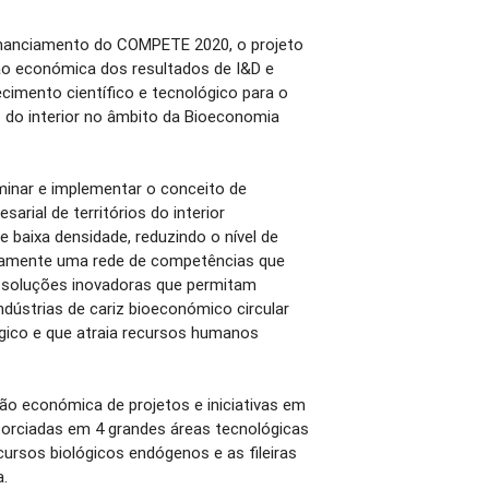
nanciamento do COMPETE 2020, o projeto
ção económica dos resultados de I&D e
cimento científico e tecnológico para o
s do interior no âmbito da Bioeconomia
inar e implementar o conceito de
arial de territórios do interior
e baixa densidade, reduzindo o nível de
neamente uma rede de competências que
 soluções inovadoras que permitam
ndústrias de cariz bioeconómico circular
ógico e que atraia recursos humanos
ção económica de projetos e iniciativas em
sorciadas em 4 grandes áreas tecnológicas
ursos biológicos endógenos e as fileiras
a.