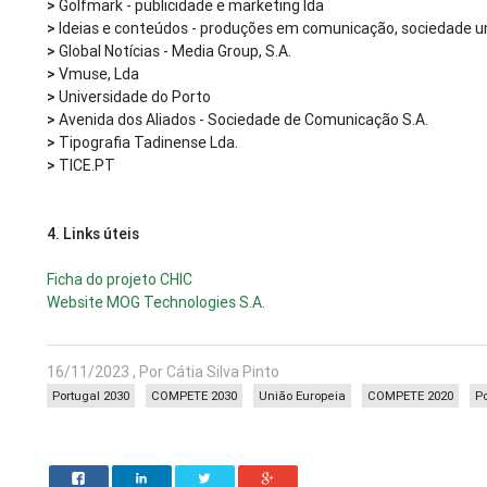
>
Golfmark - publicidade e marketing lda
>
Ideias e conteúdos - produções em comunicação, sociedade un
>
Global Notícias - Media Group, S.A.
>
Vmuse, Lda
>
Universidade do Porto
>
Avenida dos Aliados - Sociedade de Comunicação S.A.
>
Tipografia Tadinense Lda.
>
TICE.PT
4. Links úteis
Ficha do projeto CHIC
Website MOG Technologies S.A.
16/11/2023 , Por Cátia Silva Pinto
Portugal 2030
COMPETE 2030
União Europeia
COMPETE 2020
P