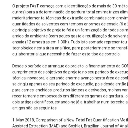
O projeto FAsT começa com a identificação de mais de 30 mét
outros) para a determinação de gordura total em matrizes alim
maioritariamente técnicas de extração combinadas com gravime
quantidades de solventes com tempos enormes de ensaio (6 a 2
o principal objetivo do projeto foi a uniformização de todos o
amigo do ambiente (com pouco gasto e reutilização de solvent
ensaio (12 amostras em 1.30h). Tudo isto somado represento
tecnológico nesta área analítica, para posteriormente se transf
ou laboratorial que necessite de fazer este tipo de controlo.
Desde o período de arranque do projeto, o financiamento do C
cumprimento dos objetivos do projeto no seu período de execu
técnica inovadora, e gerando enorme avanço nesta área de con
se cingiu apenas ao seu período de execução, pois desde então j
para carnes, enchidos, produtos lácteos e derivados, molhos var
recentemente em pescado em diferentes gamas de gordura., o 
dois artigos científicos, estando-se já a trabalhar num terceiro 
artigos são as seguintes:
1.
May 2018, Comparison of a New Total Fat Quantification Me
Assisted Extraction (MAE) and Soxhlet, Brazilian Journal of Ana