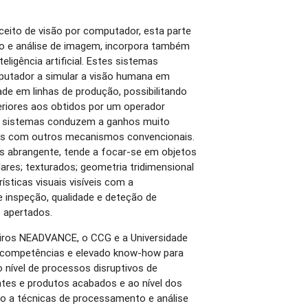
eito de visão por computador, esta parte
o e análise de imagem, incorpora também
ligência artificial. Estes sistemas
putador a simular a visão humana em
ade em linhas de produção, possibilitando
eriores aos obtidos por um operador
 sistemas conduzem a ganhos muito
dos com outros mecanismos convencionais.
ais abrangente, tende a focar-se em objetos
ares; texturados; geometria tridimensional
ísticas visuais visíveis com a
e inspeção, qualidade e deteção de
s apertados.
eiros NEADVANCE, o CCG e a Universidade
competências e elevado know-how para
 nível de processos disruptivos de
tes e produtos acabados e ao nível dos
do a técnicas de processamento e análise