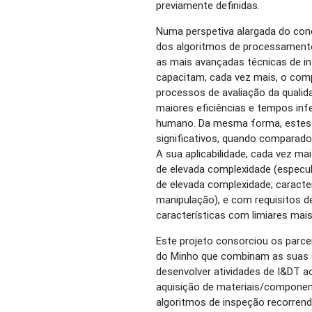
previamente definidas.
Numa perspetiva alargada do conc
dos algoritmos de processament
as mais avançadas técnicas de inte
capacitam, cada vez mais, o com
processos de avaliação da qualid
maiores eficiências e tempos inf
humano. Da mesma forma, estes
significativos, quando compara
A sua aplicabilidade, cada vez m
de elevada complexidade (especul
de elevada complexidade; caracter
manipulação), e com requisitos d
características com limiares mai
Este projeto consorciou os parc
do Minho que combinam as suas 
desenvolver atividades de I&DT ao
aquisição de materiais/componen
algoritmos de inspeção recorren