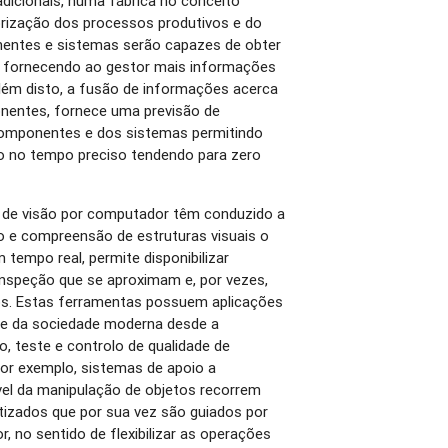
dicionais, numa fábrica no conceito
torização dos processos produtivos e do
nentes e sistemas serão capazes de obter
, fornecendo ao gestor mais informações
além disto, a fusão de informações acerca
onentes, fornece uma previsão de
 componentes e dos sistemas permitindo
o no tempo preciso tendendo para zero
 de visão por computador têm conduzido a
 e compreensão de estruturas visuais o
empo real, permite disponibilizar
nspeção que se aproximam e, por vezes,
s. Estas ferramentas possuem aplicações
se da sociedade moderna desde a
, teste e controlo de qualidade de
por exemplo, sistemas de apoio a
ível da manipulação de objetos recorrem
izados que por sua vez são guiados por
 no sentido de flexibilizar as operações