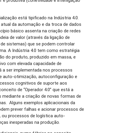
r e produtiva (conetividade e interligação
alização está tipificado na Indústria 4.0.
a atual da automação e da troca de dados
ncípio básico assenta na criação de redes
deia de valor (através da ligação de
e de sistemas) que se podem controlar
a. A Indústria 4.0 tem como estratégia
ão do produto, produzido em massa, e
ivo com elevada capacidade de
stá a ser implementada nos processos
e auto-otimização, autoconfiguração e
ocessos cognitivos de suporte aos
conceito de “Operador 4.0” que está a
res mediante a criação de novas formas de
nas. Alguns exemplos aplicacionais da
odem prever falhas e acionar processos de
ou processos de logística auto-
nças inesperadas na produção.