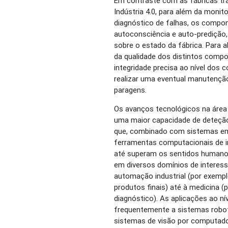
Em contraste com as fábricas tra
Indústria 4.0, para além da moni
diagnóstico de falhas, os compo
autoconsciência e auto-predição
sobre o estado da fábrica. Para 
da qualidade dos distintos comp
integridade precisa ao nível dos
realizar uma eventual manutençã
paragens.
Os avanços tecnológicos na área
uma maior capacidade de deteção
que, combinado com sistemas em t
ferramentas computacionais de i
até superam os sentidos humano
em diversos domínios de interes
automação industrial (por exemplo
produtos finais) até à medicina (
diagnóstico). As aplicações ao n
frequentemente a sistemas robot
sistemas de visão por computador,