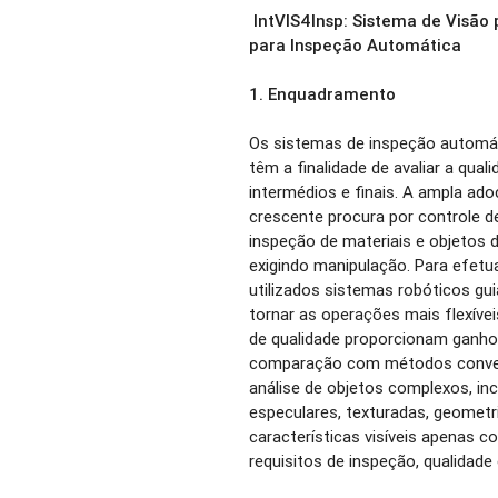
IntVIS4Insp: Sistema de Visão 
para Inspeção Automática
1.
Enquadramento
Os sistemas de inspeção automá
têm a finalidade de avaliar a qua
intermédios e finais. A ampla ad
crescente procura por controle de
inspeção de materiais e objetos 
exigindo manipulação. Para efet
utilizados sistemas robóticos gu
tornar as operações mais flexíve
de qualidade proporcionam ganhos
comparação com métodos convenc
análise de objetos complexos, in
especulares, texturadas, geometr
características visíveis apena
requisitos de inspeção, qualidade