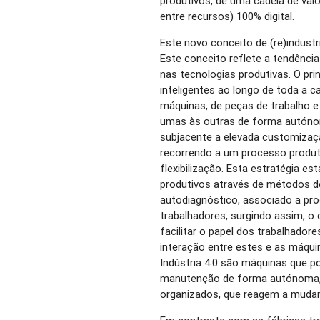
produtivos, de uma cadeia de valo
entre recursos) 100% digital.
Este novo conceito de (re)industri
Este conceito reflete a tendênci
nas tecnologias produtivas. O pri
inteligentes ao longo de toda a ca
máquinas, de peças de trabalho 
umas às outras de forma autónom
subjacente a elevada customizaç
recorrendo a um processo produt
flexibilização. Esta estratégia e
produtivos através de métodos d
autodiagnóstico, associado a pr
trabalhadores, surgindo assim, o 
facilitar o papel dos trabalhado
interação entre estes e as máqui
Indústria 4.0 são máquinas que p
manutenção de forma autónoma, 
organizados, que reagem a muda