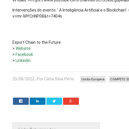
virtuais: >https://www.youtube.com/channel/UCt3Sx8EgspRa
Intervenções do evento: ' A Inteligência Artificial e o Blockcha
v=mr-MYCnNP08&t=7404s
Export Chain to the Future
>
Website
>
Facebook
>
Linkedin
25/08/2022 , Por Cátia Silva Pinto
União Europeia
COMPETE 2