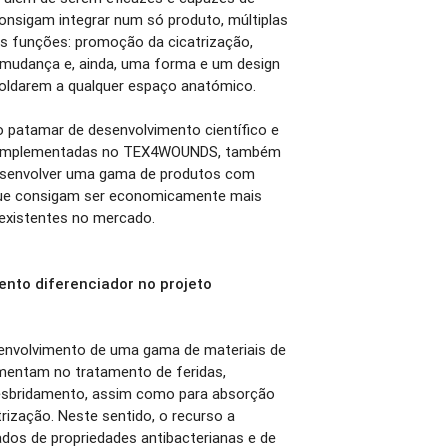
onsigam integrar num só produto, múltiplas
es funções: promoção da cicatrização,
e mudança e, ainda, uma forma e um design
 moldarem a qualquer espaço anatómico.
o patamar de desenvolvimento científico e
es implementadas no TEX4WOUNDS, também
desenvolver uma gama de produtos com
 que consigam ser economicamente mais
 existentes no mercado.
ento diferenciador no projeto
envolvimento de uma gama de materiais de
entam no tratamento de feridas,
sbridamento, assim como para absorção
ização. Neste sentido, o recurso a
ados de propriedades antibacterianas e de