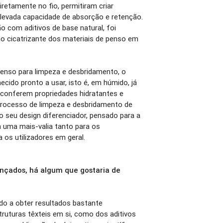
retamente no fio, permitiram criar
elevada capacidade de absorção e retenção.
o com aditivos de base natural, foi
o cicatrizante dos materiais de penso em
penso para limpeza e desbridamento, o
cido pronto a usar, isto é, em húmido, já
 conferem propriedades hidratantes e
o processo de limpeza e desbridamento de
 o seu design diferenciador, pensado para a
ém uma mais-valia tanto para os
 os utilizadores em geral.
ançados, há algum que gostaria de
do a obter resultados bastante
truturas têxteis em si, como dos aditivos