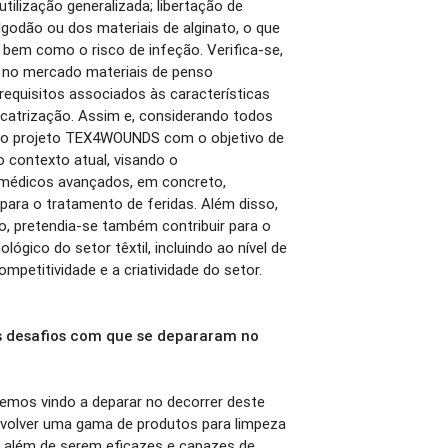
utilização generalizada; libertação de
lgodão ou dos materiais de alginato, o que
 bem como o risco de infeção. Verifica-se,
m no mercado materiais de penso
equisitos associados às características
cicatrização. Assim e, considerando todos
 o projeto TEX4WOUNDS com o objetivo de
o contexto atual, visando o
 médicos avançados, em concreto,
 para o tratamento de feridas. Além disso,
o, pretendia-se também contribuir para o
lógico do setor têxtil, incluindo ao nível de
ompetitividade e a criatividade do setor.
is desafios com que se depararam no
temos vindo a deparar no decorrer deste
nvolver uma gama de produtos para limpeza
a além de serem eficazes e capazes de