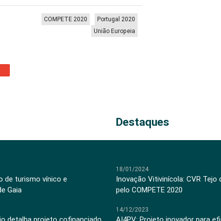
COMPETE 2020
Portugal 2020
União Europeia
Destaques
18/01/2024
 de turismo vínico e
Inovação Vitivinícola: CVR Tejo
de Gaia
pelo COMPETE 2020
14/12/2023
jo detalha projeto cofinanciado
AI4PV: Projeto inovador para efi