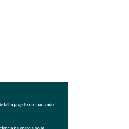
 detalha projeto cofinanciado
ciência na energia solar