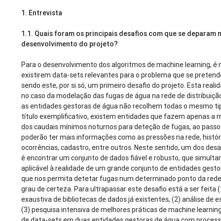
1. Entrevista
1.1.
Quais foram os principais desafios com que se deparam 
desenvolvimento do projeto?
Para o desenvolvimento dos algoritmos de machine learning, é 
existirem data-sets relevantes para o problema que se pretend
sendo este, por si só, um primeiro desafio do projeto. Esta real
no caso da modelação das fugas de água na rede de distribuiçã
as entidades gestoras de água não recolhem todas o mesmo ti
título exemplificativo, existem entidades que fazem apenas a 
dos caudais mínimos noturnos para deteção de fugas, ao passo
poderão ter mais informações como as pressões na rede, histór
ocorrências, cadastro, entre outros. Neste sentido, um dos desa
é encontrar um conjunto de dados fiável e robusto, que simult
aplicável à realidade de um grande conjunto de entidades gest
que nos permita detetar fugas num determinado ponto da red
grau de certeza. Para ultrapassar este desafio está a ser feita 
exaustiva de bibliotecas de dados já existentes, (2) análise de e
(3) pesquisa intensiva de melhores práticas de machine learning
de data-sets em duas entidades gestoras de água com proces