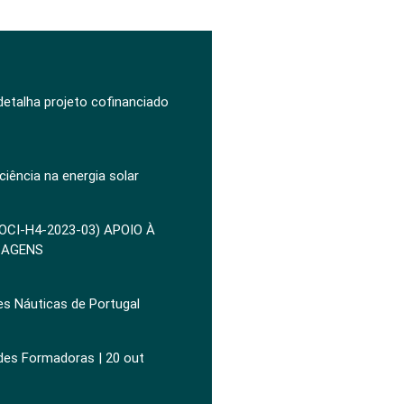
 detalha projeto cofinanciado
ciência na energia solar
POCI-H4-2023-03) APOIO À
ZAGENS
es Náuticas de Portugal
ades Formadoras | 20 out