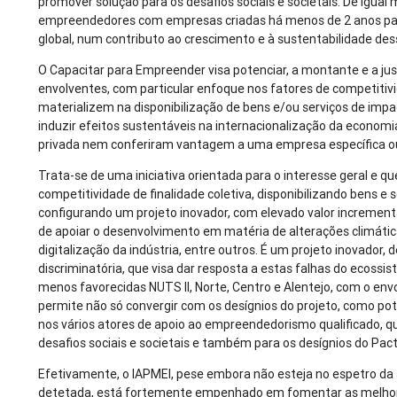
promover solução para os desafios sociais e societais. De igua
empreendedores com empresas criadas há menos de 2 anos par
global, num contributo ao crescimento e à sustentabilidade de
O Capacitar para Empreender visa potenciar, a montante e a jus
envolventes, com particular enfoque nos fatores de competitivid
materializem na disponibilização de bens e/ou serviços de imp
induzir efeitos sustentáveis na internacionalização da economi
privada nem conferiram vantagem a uma empresa específica ou
Trata-se de uma iniciativa orientada para o interesse geral e q
competitividade de finalidade coletiva, disponibilizando bens e
configurando um projeto inovador, com elevado valor incrementa
de apoiar o desenvolvimento em matéria de alterações climáticas
digitalização da indústria, entre outros. É um projeto inovador,
discriminatória, que visa dar resposta a estas falhas do ecos
menos favorecidas NUTS II, Norte, Centro e Alentejo, com o envo
permite não só convergir com os desígnios do projeto, como po
nos vários atores de apoio ao empreendedorismo qualificado, q
desafios sociais e societais e também para os desígnios do Pac
Efetivamente, o IAPMEI, pese embora não esteja no espetro da 
detetada, está fortemente empenhado em fomentar as melhores