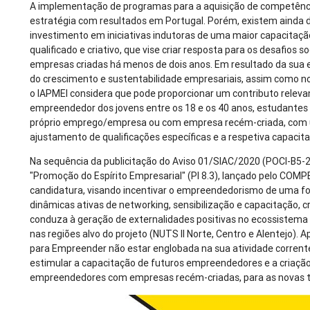
A implementação de programas para a aquisição de competên
estratégia com resultados em Portugal. Porém, existem ainda de
investimento em iniciativas indutoras de uma maior capacitaç
qualificado e criativo, que vise criar resposta para os desafios s
empresas criadas há menos de dois anos. Em resultado da sua 
do crescimento e sustentabilidade empresariais, assim como n
o IAPMEI considera que pode proporcionar um contributo releva
empreendedor dos jovens entre os 18 e os 40 anos, estudante
próprio emprego/empresa ou com empresa recém-criada, com um
ajustamento de qualificações específicas e a respetiva capaci
Na sequência da publicitação do Aviso 01/SIAC/2020 (POCI-B5-
"Promoção do Espírito Empresarial" (PI 8.3), lançado pelo COMP
candidatura, visando incentivar o empreendedorismo de uma fo
dinâmicas ativas de networking, sensibilização e capacitação,
conduza à geração de externalidades positivas no ecossistem
nas regiões alvo do projeto (NUTS II Norte, Centro e Alentejo).
para Empreender não estar englobada na sua atividade corrente
estimular a capacitação de futuros empreendedores e a criaç
empreendedores com empresas recém-criadas, para as novas te