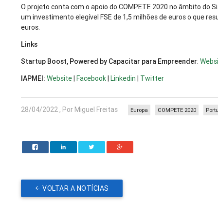
O projeto conta com o apoio do COMPETE 2020 no âmbito do Si
um investimento elegível FSE de 1,5 milhões de euros o que res
euros.
Links
Startup Boost, Powered by Capacitar para Empreender
:
Webs
IAPMEI:
Website
|
Facebook
|
Linkedin
|
Twitter
28/04/2022 , Por Miguel Freitas
Europa
COMPETE 2020
Port
VOLTAR A NOTÍCIAS