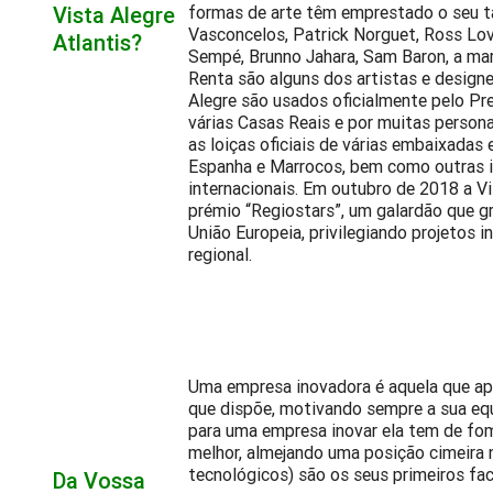
Vista Alegre
formas de arte têm emprestado o seu ta
Vasconcelos, Patrick Norguet, Ross Lo
Atlantis?
Sempé, Brunno Jahara, Sam Baron, a marc
Renta são alguns dos artistas e designe
Alegre são usados oficialmente pelo Pr
várias Casas Reais e por muitas person
as loiças oficiais de várias embaixada
Espanha e Marrocos, bem como outras in
internacionais. Em outubro de 2018 a V
prémio “Regiostars”, um galardão que gr
União Europeia, privilegiando projetos 
regional.
Uma empresa inovadora é aquela que apo
que dispõe, motivando sempre a sua equ
para uma empresa inovar ela tem de fo
melhor, almejando uma posição cimeira
tecnológicos) são os seus primeiros fa
Da Vossa