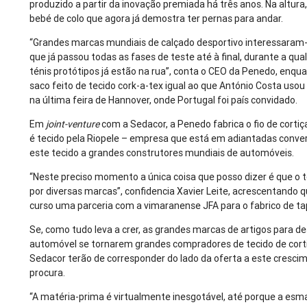
produzido a partir da inovação premiada há três anos. Na altura
bebé de colo que agora já demostra ter pernas para andar.
“Grandes marcas mundiais de calçado desportivo interessaram-
que já passou todas as fases de teste até à final, durante a qu
ténis protótipos já estão na rua”, conta o CEO da Penedo, enq
saco feito de tecido cork-a-tex igual ao que António Costa usou 
na última feira de Hannover, onde Portugal foi país convidado.
Em
joint-venture
com a Sedacor, a Penedo fabrica o fio de cortiç
é tecido pela Riopele – empresa que está em adiantadas conve
este tecido a grandes construtores mundiais de automóveis.
“Neste preciso momento a única coisa que posso dizer é que o t
por diversas marcas”, confidencia Xavier Leite, acrescentando
curso uma parceria com a vimaranense JFA para o fabrico de ta
Se, como tudo leva a crer, as grandes marcas de artigos para de
automóvel se tornarem grandes compradores de tecido de corti
Sedacor terão de corresponder do lado da oferta a este cresci
procura.
“A matéria-prima é virtualmente inesgotável, até porque a es