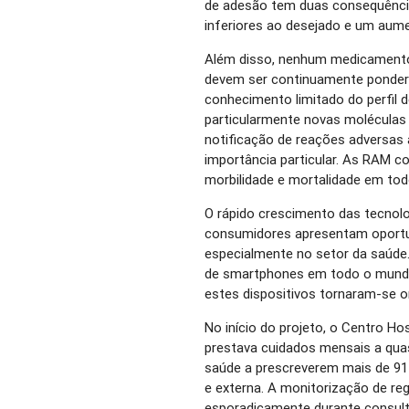
de adesão tem duas consequência
inferiores ao desejado e um aum
Além disso, nenhum medicamento 
devem ser continuamente pondera
conhecimento limitado do perfil
particularmente novas moléculas
notificação de reações adversa
importância particular. As RAM 
morbilidade e mortalidade em to
O rápido crescimento das tecnolo
consumidores apresentam oportu
especialmente no setor da saúde.
de smartphones em todo o mundo
estes dispositivos tornaram-se 
No início do projeto, o Centro Ho
prestava cuidados mensais a quas
saúde a prescreverem mais de 91
e externa. A monitorização de re
esporadicamente durante consult