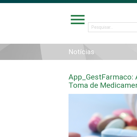
menu
Notícias
App_GestFarmaco: A
Toma de Medicame