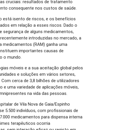
s cruciais: resultados de tratamento
ento consequente nos custos de saúde.
está isento de riscos, e os benefícios
dos em relação a esses riscos. Dado o
 de segurança de alguns medicamentos,
 recentemente introduzidas no mercado, a
s a medicamentos (RAM) ganha uma
constituem importantes causas de
do o mundo.
gias móveis e a sua aceitação global pelos
nidades e soluções em vários setores,
 Com cerca de 3,8 bilhões de utilizadores
 e uma variedade de aplicações móveis,
omnipresentes na vida das pessoas.
spitalar de Vila Nova de Gaia/Espinho
e 5.500 indivíduos, com profissionais de
7.000 medicamentos para dispensa interna
gimes terapêuticos ocorria
as, sem interação eficaz ou registo em