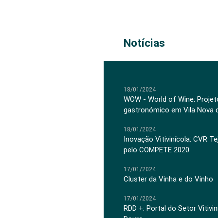
Notícias
18/01/2024
WOW - World of Wine: Projeto
gastronómico em Vila Nova 
18/01/2024
Inovação Vitivinícola: CVR Te
pelo COMPETE 2020
17/01/2024
Cluster da Vinha e do Vinho
17/01/2024
RDD +: Portal do Setor Vitiv