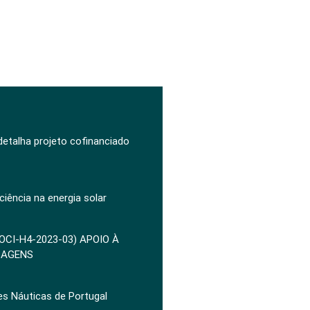
 detalha projeto cofinanciado
ciência na energia solar
POCI-H4-2023-03) APOIO À
ZAGENS
es Náuticas de Portugal