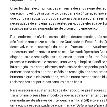
Enquadramento
O sector das telecomunicações enfrenta desafios exigentes ao in
geração móvel (5G), já com o ciclo seguinte da 6ª geração móve
que obriga a reduzir custos operacionais para assegurar a renta
necessidade de entregar aos clientes serviços de elevada perf
recursos naturais, nomeadamente o consumo energético.
Para endereçar o nível de complexidade destes desafios, são n
eficiência e maximizar o rácio entre Qualidade de Experiência (
desenvolvimento, operação da rede e infraestruturas. Atualmen
telecomunicações móveis têm os seus Network Operation Centr
diagnóstico e a resolução dos problemas apenas após uma falha
processo é ineficiente e moroso, uma vez que implica a anális
informação, tais como alarmes, métricas de desempenho, parâm
aumentando assim o tempo médio de resolução dos problemas (
humana o que, tudo combinado, resulta numa menor disponibili
reclamações por parte dos consumidores finais.
Para assegurar a sustentabilidade do negócio, os prestadores 
transformar o seu atual modelo de operação implementando p
nomeadamente através de inteligência artificial (AI) e diversas
uma equipa especializada de engenharia e “
data science”
para d