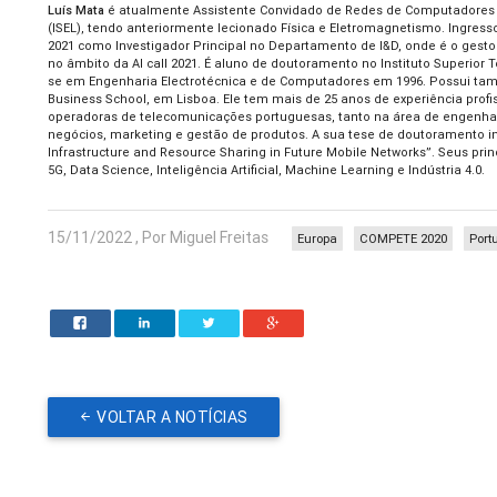
Luís Mata
é atualmente Assistente Convidado de Redes de Computadores e 
(ISEL), tendo anteriormente lecionado Física e Eletromagnetismo. Ingre
2021 como Investigador Principal no Departamento de I&D, onde é o gestor
no âmbito da AI call 2021. É aluno de doutoramento no Instituto Superior 
se em Engenharia Electrotécnica e de Computadores em 1996. Possui tam
Business School, em Lisboa. Ele tem mais de 25 anos de experiência profi
operadoras de telecomunicações portuguesas, tanto na área de engenhari
negócios, marketing e gestão de produtos. A sua tese de doutoramento i
Infrastructure and Resource Sharing in Future Mobile Networks”. Seus prin
5G, Data Science, Inteligência Artificial, Machine Learning e Indústria 4.0.
15/11/2022 , Por Miguel Freitas
Europa
COMPETE 2020
Port
VOLTAR A NOTÍCIAS