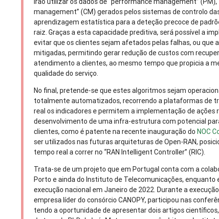
irão utilizar os dados de “performance management” (PM),
management” (CM) gerados pelos sistemas de controlo das
aprendizagem estatística para a deteção precoce de padrõe
raiz. Graças a esta capacidade preditiva, será possível a 
evitar que os clientes sejam afetados pelas falhas, ou qu
mitigadas, permitindo gerar redução de custos com recuper
atendimento a clientes, ao mesmo tempo que propicia a mel
qualidade do serviço.
No final, pretende-se que estes algoritmos sejam operacio
totalmente automatizados, recorrendo a plataformas de
real os indicadores e permitem a implementação de ações 
desenvolvimento de uma infra-estrutura com potencial para
clientes, como é patente na recente inauguração do
NOC Co
ser utilizados nas futuras arquiteturas de Open-RAN, posi
tempo real a correr no “RAN Intelligent Controller” (RIC).
Trata-se de um projeto que em Portugal conta com a colabo
Porto e ainda do Instituto de Telecomunicações, enquanto e
execução nacional em Janeiro de 2022. Durante a execução 
empresa líder do consórcio CANOPY, participou nas confer
tendo a oportunidade de apresentar dois artigos científicos