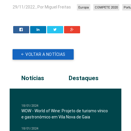
29/11/2022 , Por Miguel Freitas
Europa
COMPETE 2020
Port
VOLTAR A NOTÍCIAS
Notícias
Destaques
18/01/2024
WOW - World of Wine: Projeto de turismo vínico
e gastronómico em Vila Nova de Gaia
18/01/2024