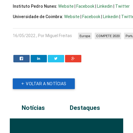
Instituto Pedro Nunes:
Website
|
Facebook
|
Linkedin
|
Twitter
Universidade de Coimbra:
Website
|
Facebook
|
Linkedin
|
Twitt
16/05/2022 , Por Miguel Freitas
Europa
COMPETE 2020
Port
VOLTAR A NOTÍCIAS
Notícias
Destaques