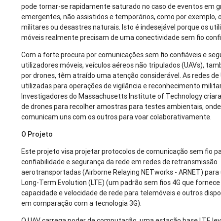
pode tornar-se rapidamente saturado no caso de eventos em g
emergentes, não assistidos e temporários, como por exemplo,
militares ou desastres naturais. Isto é indesejável porque os uti
móveis realmente precisam de uma conectividade sem fio confi
Com a forte procura por comunicações sem fio confiáveis e seg
utilizadores móveis, veículos aéreos não tripulados (UAVs), t
por drones, têm atraído uma atenção considerável. As redes d
utilizadas para operações de vigilância e reconhecimento militar 
Investigadores do Massachusetts Institute of Technology cria
de drones para recolher amostras para testes ambientais, onde
comunicam uns com os outros para voar colaborativamente.
O Projeto
Este projeto visa projetar protocolos de comunicação sem fio 
confiabilidade e segurança da rede em redes de retransmissão
aerotransportadas (Airborne Relaying NETworks - ARNET) para 
Long-Term Evolution (LTE) (um padrão sem fios 4G que fornece
capacidade e velocidade de rede para telemóveis e outros dispo
em comparação com a tecnologia 3G).
O UAV carrega poder de computação, uma estação base LTE le