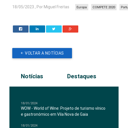
18/05/2023 , Por Miguel Freitas
Europa
COMPETE 2020
Port
VOLTAR A NOTÍCIAS
Notícias
Destaques
18/01/2024
WOW - World of Wine: Projeto de turismo vínico
e gastronómico em Vila Nova de Gaia
18/01/2024