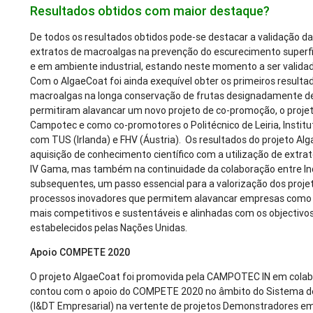
Resultados obtidos com maior destaque?
De todos os resultados obtidos pode-se destacar a validação da
extratos de macroalgas na prevenção do escurecimento superfic
e em ambiente industrial, estando neste momento a ser valida
Com o AlgaeCoat foi ainda exequível obter os primeiros resultad
macroalgas na longa conservação de frutas designadamente de
permitiram alavancar um novo projeto de co-promoção, o proj
Campotec e como co-promotores o Politécnico de Leiria, Instit
com TUS (Irlanda) e FHV (Áustria). Os resultados do projeto Al
aquisição de conhecimento científico com a utilização de extr
IV Gama, mas também na continuidade da colaboração entre In
subsequentes, um passo essencial para a valorização dos projet
processos inovadores que permitem alavancar empresas como
mais competitivos e sustentáveis e alinhadas com os objectiv
estabelecidos pelas Nações Unidas.
Apoio COMPETE 2020
O projeto AlgaeCoat foi promovida pela CAMPOTEC IN em colabor
contou com o apoio do COMPETE 2020 no âmbito do Sistema de A
(I&DT Empresarial) na vertente de projetos Demonstradores 