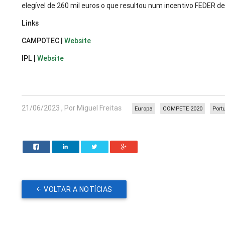
elegível de 260 mil euros o que resultou num incentivo FEDER de
Links
CAMPOTEC |
Website
IPL |
Website
21/06/2023 , Por Miguel Freitas
Europa
COMPETE 2020
Port
VOLTAR A NOTÍCIAS