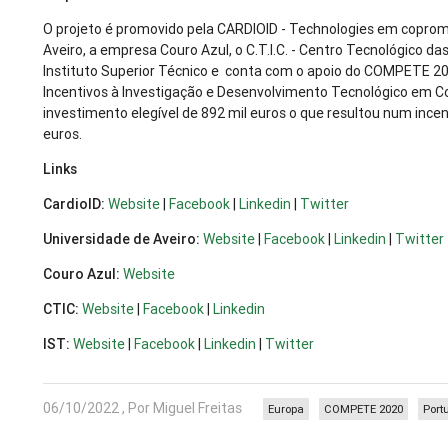
O projeto é promovido pela CARDIOID - Technologies em copro
Aveiro, a empresa Couro Azul, o C.T.I.C. - Centro Tecnológico da
Instituto Superior Técnico e conta com o apoio do COMPETE 2
Incentivos à Investigação e Desenvolvimento Tecnológico em
investimento elegível de 892 mil euros o que resultou num ince
euros.
Links
CardioID:
Website
|
Facebook
|
Linkedin
|
Twitter
Universidade de Aveiro:
Website
|
Facebook
|
Linkedin
|
Twitter
Couro Azul:
Website
CTIC:
Website
|
Facebook
|
Linkedin
IST:
Website
|
Facebook
|
Linkedin
|
Twitter
06/10/2022 , Por Miguel Freitas
Europa
COMPETE 2020
Port