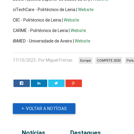
ciTechCare - Politécnico de Leiria |
Website
CIIC - Politécnico de Leiria |
Website
CARME - Politécnico de Leiria |
Website
iBiMED - Universidade de Aveiro |
Website
17/10/2023 , Por Miguel Freitas
Europa
COMPETE 2020
Port
VOLTAR A NOTÍCIAS
Notícias
Destaques