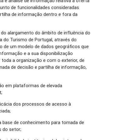
a e análise de informação relativa à oferta
njunto de funcionalidades consideradas
tilha de informação dentro e fora da
 o do alargamento do âmbito de influência do
a do Turismo de Portugal, através do
o de um modelo de dados geográficos que
 informação e a sua disponibilização
 toda a organização e com o exterior, de
ada de decisão e partilha de informação,
ção em plataformas de elevada
t;
eficácia dos processos de acesso à
ciada;
a base de conhecimento para tomada de
 do setor;