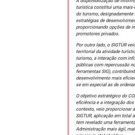
A disponibilização de inform
turística constitui uma mais-
do turismo, designadamente 
estratégias de desenvolvime
proporcionando opções de in
promotores privados.
Por outro lado, o SIGTUR veio
territorial da atividade turíst
turismo, a interação com inf
públicas com repercussão no 
ferramentas SIG), contribuin
desenvolvimento mais eficie
se em especial as de ordena
O objetivo estratégico do C
eficiência e a integração dos
contexto, veio proporcionar
SIGTUR, aplicação em total a
tem revelado uma ferramenta
Administração mais ágil, mai