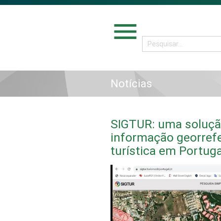
menu
Notícias
SIGTUR: uma solução
informação georrefe
turística em Portuga