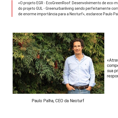
«O projeto EGR - EcoGreenRoof: Desenvolvimento de eco-m
do projeto GUL - Greenurbanliving sendo perfeitamente co
de enorme importância para a Neoturf», esclarece Paulo P
«Atra
compe
sua p
respo
Paulo Palha, CEO da Neoturf