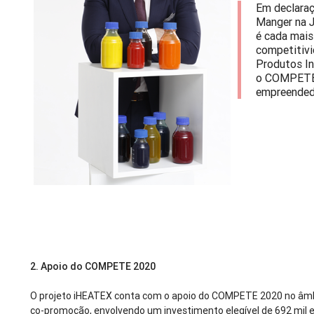
Em declara
Manger na J
é cada mais
competitivi
Produtos I
o COMPETE 
empreended
2.
Apoio do COMPETE 2020
O projeto iHEATEX conta com o apoio do COMPETE 2020 no âmbi
co-promoção, envolvendo um investimento elegível de 692 mil e