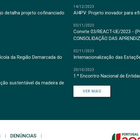
14/12/2023
jo detalha projeto cofinanciado
AI4PV: Projeto inovador para efi
03/11/2023
Convite 03/REACT-UE/2023 - (
CONSOLIDAÇÃO DAS APRENDI
02/11/2023
inícola da Região Demarcada do
Internacionalização das Estaçõ
20/10/2023
1.º Encontro Nacional de Entid
ação sustentável da madeira de
VER MAIS
S
|
DENÚNCIAS
|