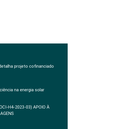
 detalha projeto cofinanciado
ciência na energia solar
POCI-H4-2023-03) APOIO À
ZAGENS