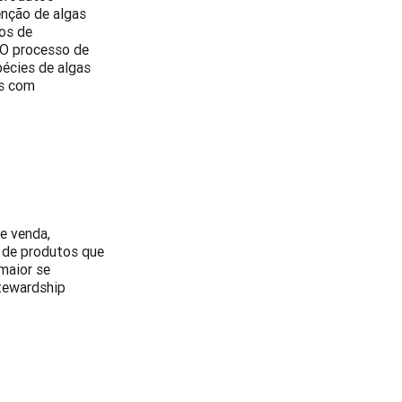
enção de algas
os de
. O processo de
pécies de algas
as com
e venda,
a de produtos que
maior se
tewardship