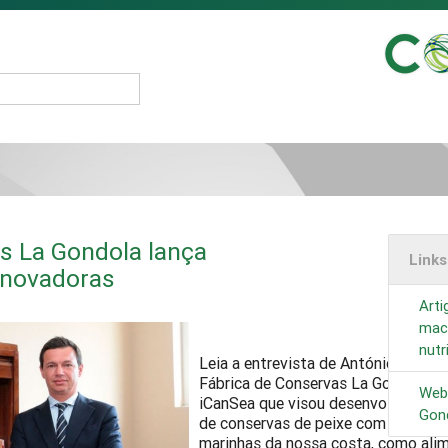
s La Gondola lança
Link
inovadoras
Art
macr
nutr
Leia a entrevista de António Cunha,
Fábrica de Conservas La Gondola so
Webs
iCanSea que visou desenvolver prod
Gon
de conservas de peixe com integraç
marinhas da nossa costa, como ali