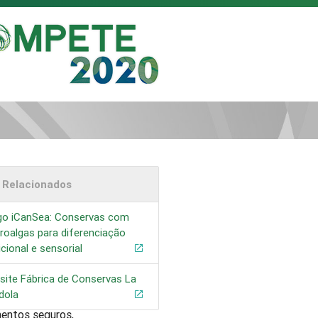
s Relacionados
igo iCanSea: Conservas com
oalgas para diferenciação
icional e sensorial
 Administrador na
bre o projeto
ite Fábrica de Conservas La
utos alimentares
dola
ão de algas
mentos seguros,