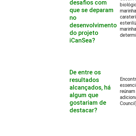
desafios com
biológi
que se deparam
marinh
no
carater
esteril
desenvolvimento
marinha
do projeto
determi
iCanSea?
De entre os
resultados
Encontr
essenci
alcançados, há
reúnam 
algum que
adicion
gostariam de
Council)
destacar?