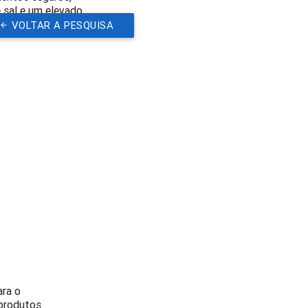
 sal e um elevado
VOLTAR A PESQUISA
ara o
 produtos