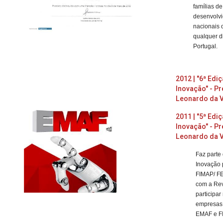
famílias de
desenvolv
nacionais 
qualquer 
Portugal.
2012 | "6ª Ed
Inovação" - P
Leonardo da V
2011 | "5ª Ed
Inovação" - P
Leonardo da V
Faz parte
Inovação 
FIMAP/ F
com a
Rev
participa
empresas 
EMAF e F