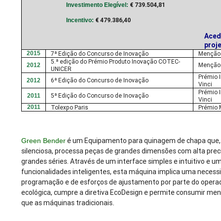
€ 739.504,81
Investimento Elegível:
€ 479.386,40
Incentivo:
Aced
proj
2015
7ª Edição do Concurso de Inovação
Menção
5.ª edição do Prémio Produto Inovação COTEC-
Menção
2012
UNICER
Prémio 
6ª Edição do Concurso de Inovação
2012
Vinci
Prémio 
5ª Edição do Concurso de Inovação
2011
Vinci
2011
Tolexpo Paris
Prémio
é um Equipamento para quinagem de chapa que, 
Green Bender
silenciosa, processa peças de grandes dimensões com alta pre
grandes séries. Através de um interface simples e intuitivo e u
funcionalidades inteligentes, esta máquina implica uma neces
programação e de esforços de ajustamento por parte do opera
ecológica, cumpre a diretiva EcoDesign e permite consumir me
que as máquinas tradicionais
.