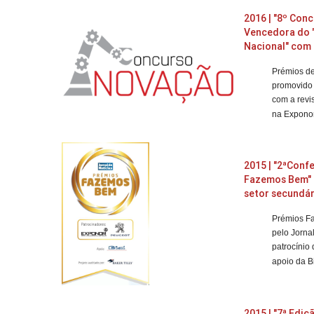
2016 | "8º Con
Vencedora do 
Nacional" com 
Prémios d
promovido
com a revi
na Exponor
2015 | "2ªConf
Fazemos Bem
"
setor secundá
Prémios 
pelo Jorna
patrocínio
apoio da Bi
2015 | "7ª Edi