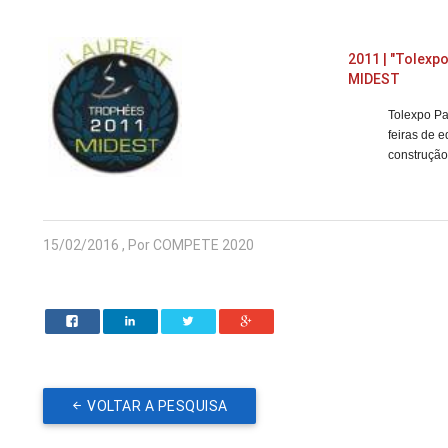
2011 | "Tolexpo
MIDEST
Tolexpo Pa
feiras de 
construção
15/02/2016 , Por COMPETE 2020
VOLTAR A PESQUISA