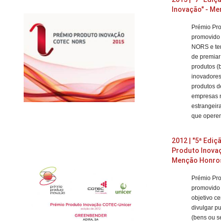
Inovação
" - M
Prémio Pr
promovido
NORS e tem
de premiar
produtos (
inovadores 
produtos d
empresas 
estrangeir
que opere
2012 | "5ª Edi
Produto Inov
Menção Honro
Prémio Pr
promovido
objetivo ce
divulgar p
(bens ou s