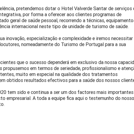
elência, pretendemos dotar o Hotel Valverde Santar de serviços 
ntegrativa, por forma a oferecer aos clientes programas de
tado geral de saúde pessoal, recorrendo a técnicas, equipamento
iência internacional neste tipo de unidade de turismo de saúde.
sua inovação, especialização e complexidade e iremos necessitar
rlocutores, nomeadamente do Turismo de Portugal para a sua
cientes que o sucesso dependerá em exclusivo da nossa capaci
os propusemos em termos de seriedade, profissionalismo e atenç
rtentes, muito em especial na qualidade dos tratamentos
em obtidos resultados efectivos para a saúde dos nossos client
0 tem sido e continua a ser um dos factores mais importantes
cto empresarial. A toda a equipe fica aqui o testemunho do noss
o.