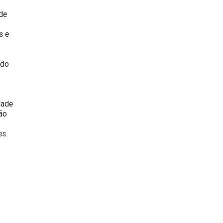
de
s e
 do
dade
ão
es.
o