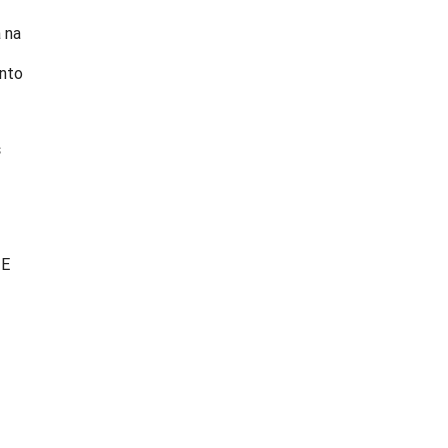
 na
ento
s
TE