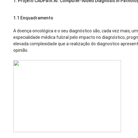
1.
Projeto CADPath.AI: Computer-Aided Diagnosis in Patholo
1.1 Enquadramento
A doença oncológica e o seu diagnóstico são, cada vez mais, 
especialidade médica fulcral pelo impacto no diagnóstico, prognó
elevada complexidade que a realização do diagnostico apresent
opinião.