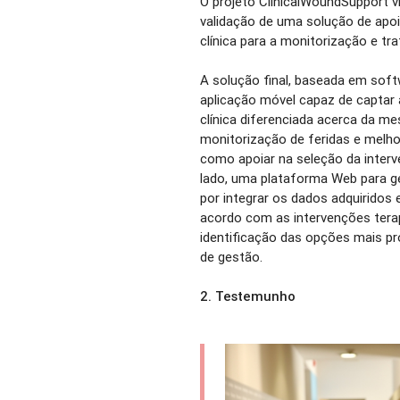
O projeto ClinicalWoundSupport v
validação de uma solução de apo
clínica para a monitorização e tr
A solução final, baseada em soft
aplicação móvel capaz de captar 
clínica diferenciada acerca da m
monitorização de feridas e melhor
como apoiar na seleção da interv
lado, uma plataforma Web para g
por integrar os dados adquiridos
acordo com as intervenções terap
identificação das opções mais p
de gestão.
2. Testemunho