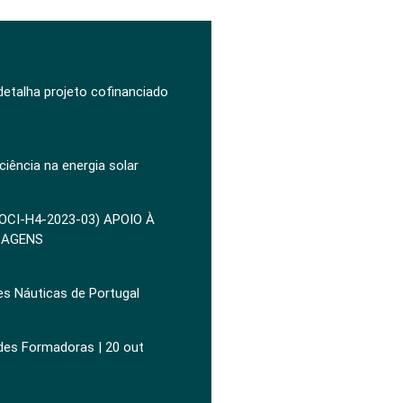
 detalha projeto cofinanciado
ciência na energia solar
POCI-H4-2023-03) APOIO À
ZAGENS
es Náuticas de Portugal
ades Formadoras | 20 out