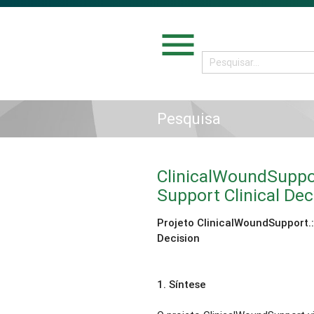
menu
Pesquisa
ClinicalWoundSuppo
Support Clinical Dec
Projeto ClinicalWoundSupport.:
Decision
1.
Síntese