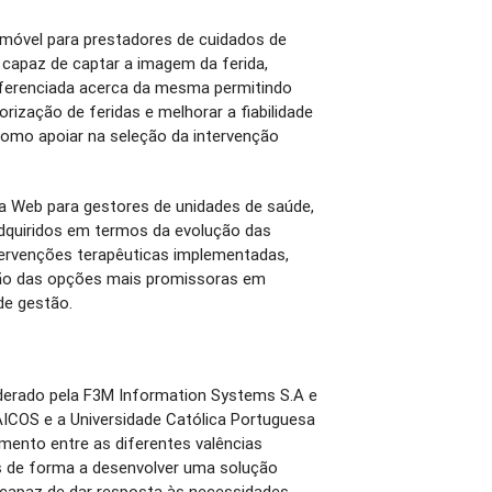
 móvel para prestadores de cuidados de
 capaz de captar a imagem da ferida,
diferenciada acerca da mesma permitindo
rização de feridas e melhorar a fiabilidade
como apoiar na seleção da intervenção
ma Web para gestores de unidades de saúde,
adquiridos em termos da evolução das
tervenções terapêuticas implementadas,
cação das opções mais promissoras em
de gestão.
iderado pela F3M Information Systems S.A e
AICOS e a Universidade Católica Portuguesa
mento entre as diferentes valências
cas de forma a desenvolver uma solução
, capaz de dar resposta às necessidades