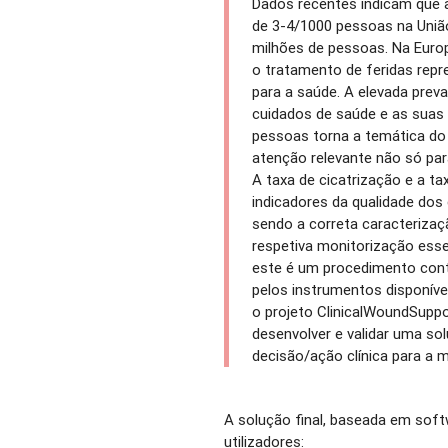
Dados recentes indicam que a
de 3-4/1000 pessoas na União
milhões de pessoas. Na Eur
o tratamento de feridas repr
para a saúde. A elevada preva
cuidados de saúde e as suas 
pessoas torna a temática do
atenção relevante não só par
A taxa de cicatrização e a ta
indicadores da qualidade do
sendo a correta caracterizaçã
respetiva monitorização esse
este é um procedimento cont
pelos instrumentos disponíve
o projeto ClinicalWoundSuppor
desenvolver e validar uma so
decisão/ação clínica para a 
A solução final, baseada em softw
utilizadores: