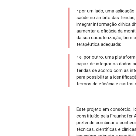
•
por um lado, uma aplicação
saúde no âmbito das feridas,
integrar informação clínica 
aumentar a eficácia da monito
da sua caracterização, bem 
terapêutica adequada;
•
e, por outro, uma platafor
capaz de integrar os dados 
feridas de acordo com as in
para possibilitar a identifi
termos de eficácia e custos 
Este projeto em consórcio, l
constituído pela Fraunhofer 
pretende combinar o conheci
técnicas, científicas e clíni
inovadora, robusta e versátil