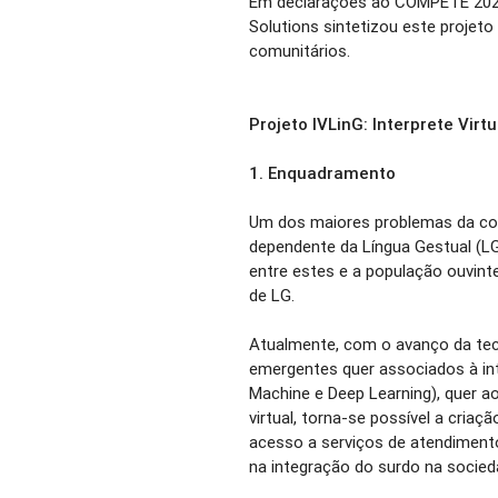
Em declarações ao COMPETE 2020,
Solutions sintetizou este projet
comunitários.
Projeto IVLinG: Interprete Virt
1.
Enquadramento
Um dos maiores problemas da com
dependente da Língua Gestual (LG
entre estes e a população ouvin
de LG.
Atualmente, com o avanço da tec
emergentes quer associados à int
Machine e Deep Learning), quer ao
virtual, torna-se possível a criaç
acesso a serviços de atendimento 
na integração do surdo na socied