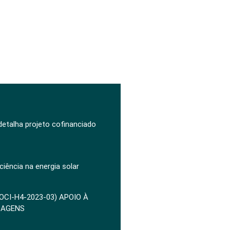
 detalha projeto cofinanciado
ciência na energia solar
POCI-H4-2023-03) APOIO À
ZAGENS