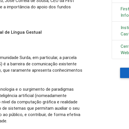
 José Correia de Sousa, CEO da First
o e a importância do apoio dos fundos
Firs
Inf
Inst
ual de Língua Gestual
Cast
Cen
Web
unidade Surda, em particular, a parcela
) é a barreira de comunicação existente
te, que raramente apresenta conhecimentos
nologia e o surgimento de paradigmas
eligência artificial (nomeadamente
 nível da computação gráfica e realidade
ão de sistemas que permitam auxiliar o seu
ao público, e contribuir, de forma efetiva
ade.