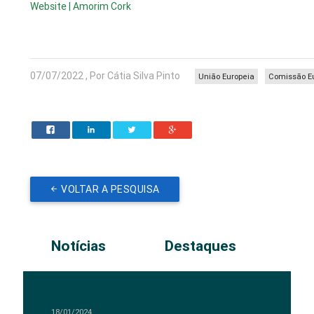
Website | Amorim Cork
07/07/2022 , Por Cátia Silva Pinto
União Europeia
Comissão E
VOLTAR A PESQUISA
Notícias
Destaques
18/01/2024