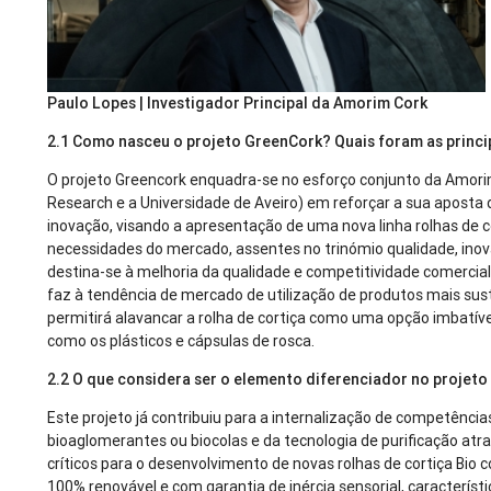
Paulo Lopes | Investigador Principal da Amorim Cork
2.1 Como nasceu o projeto GreenCork? Quais foram as princ
O projeto Greencork enquadra-se no esforço conjunto da Amor
Research e a Universidade de Aveiro) em reforçar a sua aposta
inovação, visando a apresentação de uma nova linha rolhas de c
necessidades do mercado, assentes no trinómio qualidade, inov
destina-se à melhoria da qualidade e competitividade comercial
faz à tendência de mercado de utilização de produtos mais sus
permitirá alavancar a rolha de cortiça como uma opção imbatíve
como os plásticos e cápsulas de rosca.
2.2 O que considera ser o elemento diferenciador no projet
Este projeto já contribuiu para a internalização de competênc
bioaglomerantes ou biocolas e da tecnologia de purificação atr
críticos para o desenvolvimento de novas rolhas de cortiça Bio
100% renovável e com garantia de inércia sensorial, caracterís