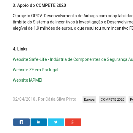
3. Apoio do COMPETE 2020
O projeto OPDV: Desenvolvimento de Airbags com adaptabilida
âmbito do Sistema de Incentivos à Investigação e Desenvolvim
elegível de 1,9 milhões de euros, o que resultou num incentivo 
4. Links
Website Safe-Life - Indústria de Componentes de Segurança A
Website ZF em Portugal
Website IAPMEI
02/04/2018 , Por Cátia Silva Pinto
Europa
COMPETE 2020
P