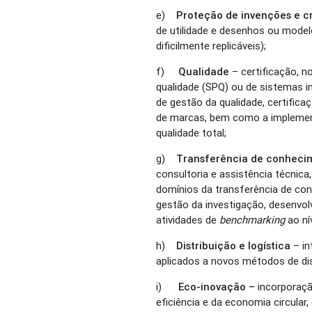
e)
Proteção de invenções e c
de utilidade e desenhos ou model
dificilmente replicáveis);
f)
Qualidade
– certificação, 
qualidade (SPQ) ou de sistemas in
de gestão da qualidade, certific
de marcas, bem como a implemen
qualidade total;
g)
Transferência de conhec
consultoria e assistência técnica
domínios da transferência de co
gestão da investigação, desenvolv
atividades de
benchmarking
ao nív
h)
Distribuição e logística
– i
aplicados a novos métodos de dist
i)
Eco-inovação –
incorporaçã
eficiência e da economia circular