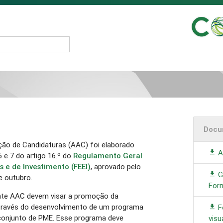
Docu
ção de Candidaturas (AAC) foi elaborado
A
 e 7 do artigo 16.º do
Regulamento Geral
s e de Investimento (FEEI)
, aprovado pelo
G
e outubro.
Form
nte AAC devem visar a promoção da
través do desenvolvimento de um programa
F
conjunto de PME. Esse programa deve
visu