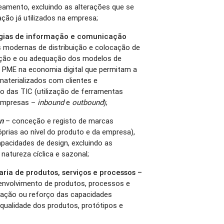
eamento, excluindo as alterações que se
ão já utilizados na empresa;
ogias de informação e comunicação
 modernas de distribuição e colocação de
ação e ou adequação dos modelos de
a PME na economia digital que permitam a
aterializados com clientes e
ão das TIC (utilização de ferramentas
 empresas –
inbound
e
outbound
);
n
– conceção e registo de marcas
óprias ao nível do produto e da empresa),
pacidades de design, excluindo as
 natureza cíclica e sazonal;
ia de produtos, serviços e processos –
envolvimento de produtos, processos e
riação ou reforço das capacidades
e qualidade dos produtos, protótipos e