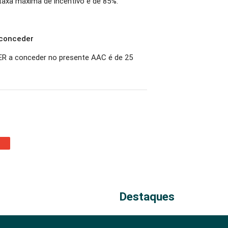
 taxa máxima de incentivo é de 85%.
 conceder
ER a conceder no presente AAC é de 25
Destaques