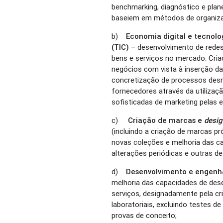
benchmarking, diagnóstico e plan
baseiem em métodos de organizaç
b)
Economia digital e tecnol
(TIC)
– desenvolvimento de redes
bens e serviços no mercado. Cri
negócios com vista à inserção d
concretização de processos desm
fornecedores através da utilizaç
sofisticadas de marketing pelas
c)
Criação de marcas e
desig
(incluindo a criação de marcas pr
novas coleções e melhoria das ca
alterações periódicas e outras de
d)
Desenvolvimento e engenhar
melhoria das capacidades de des
serviços, designadamente pela c
laboratoriais, excluindo testes d
provas de conceito;