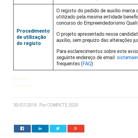
O registo do pedido de auxílio marca 
utilizado pela mesma entidade benefic
concurso do Empreendedorismo Qualifi
Procedimento
O projeto apresentado nessa candidat
de utilização
auxílio, sem prejuízo das alterações ju
do registo
Para esclarecimentos sobre este avis
seguinte endereço de email:
sistemai
frequentes (
FAQ
)
CP 2018-07-30
CMA 2019-11-20
30/07/2018 , Por COMPETE 2020