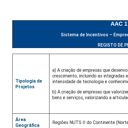
AAC 1
Sistema de Incentivos – Empree
REGISTO DE P
a) A criação de empresas que desenv
crescimento, incluindo as integradas e
Tipologia de
intensidade de tecnologia e conhecim
Projetos
b) A criação de empresas que valoriz
bens e serviços, valorizando a artic
Área
Regiões NUTS II do Continente (Norte,
Geográfica