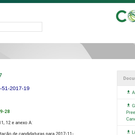
7
Docu
I-51-2017-19
A
G
09-28
Pre
Can
1, 12 e anexo A:
L
tação de candidaturas para 2017-11-